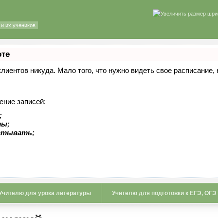
и их учеников
оте
 клиентов никуда. Мало того, что нужно видеть свое расписание
ение записей:
;
ты;
батывать;
Учителю для урока литературы
Учителю для подготовки к ЕГЭ, ОГЭ