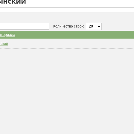
тынский
Количество строк:
атериала
нский