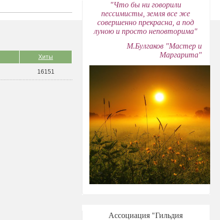
"Что бы ни говорили
пессимисты, земля все же
совершенно прекрасна, а под
луною и просто неповторима"
М.Булгаков "Мастер и
Маргарита"
Хиты
16151
Ассоциация "Гильдия