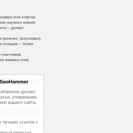
номера этих ответов.
ение научного знания.
роты – делают
 (конечно, безусловно),
 а позицию — более
 участников.
ие книжных слов:
 SeoHammer
oHammer делает
атьи, упоминания,
ия вашего сайта.
х лучших ссылок с
невный пересчет