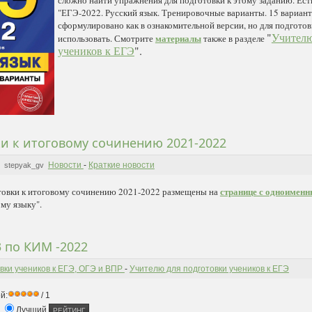
сложно найти упражнения для подготовки к этому заданию. Ест
"ЕГЭ-2022. Русский язык. Тренировочные варианты. 15 варианто
сформулировано как в ознакомительной версии, но для подгото
"
Учителю
материалы
использовать. Смотрите
также в разделе
учеников к ЕГЭ
".
ки к итоговому сочинению 2021-2022
Новости
-
Краткие новости
stepyak_gv
странице с одноимен
товки к итоговому сочинению 2021-2022 размещены на
му языку".
3 по КИМ -2022
вки учеников к ЕГЭ, ОГЭ и ВПР
-
Учителю для подготовки учеников к ЕГЭ
й:
/ 1
Лучший