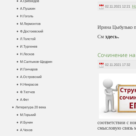
А.Грибоедов
Н
02.11.2021 12:21
А.Пушкин
Н.Гоголь
М.Лермонтов
Ирина Цыбулько пр
Ф.Достоевский
здесь
.
См
Л.Толстой
И.Тургенев
Сочинение на
Н.Лесков
М.Салтыков-Щедрин
02.11.2021 17:32
И.Гончаров
А.Островский
Н.Некрасов
Ф.Тютчев
А.Фет
Литература 20 века
М.Горький
соответствии с н
И.Бунин
смысловую связь 
А.Чехов