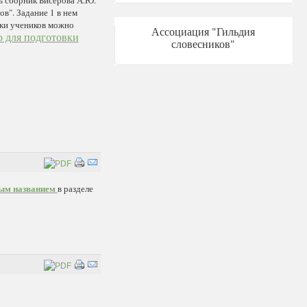
ь сборник Бисерова А.Ю.
в". Задание 1 в нем
вки учеников можно
Ассоциация "Гильдия
 для подготовки
словесников"
ным названием
в разделе