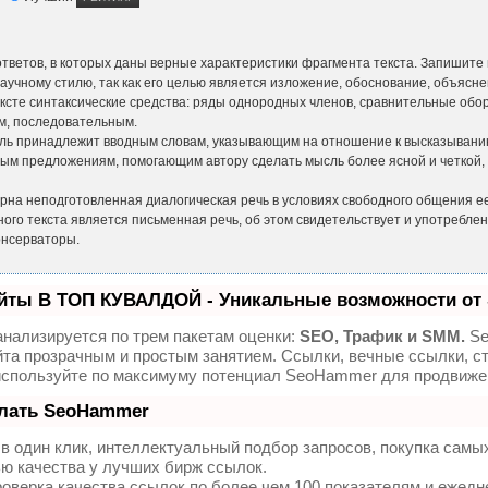
ответов, в которых даны верные характеристики фрагмента текста. Запишите 
 научному стилю, так как его целью является изложение, обоснование, объясн
ексте синтаксические средства: ряды однородных членов, сравнительные обо
м, последовательным.
роль принадлежит вводным словам, указывающим на отношение к высказыванию
ным предложениям, помогающим автору сделать мысль более ясной и четкой,
ерна неподготовленная диалогическая речь в условиях свободного общения ее
ого текста является письменная речь, об этом свидетельствует и употреблен
онсерваторы.
йты В ТОП КУВАЛДОЙ - Уникальные возможности от
нализируется по трем пакетам оценки:
SEO, Трафик и SMM.
Se
та прозрачным и простым занятием. Ссылки, вечные ссылки, ст
используйте по максимуму потенциал SeoHammer для продвижен
елать SeoHammer
 один клик, интеллектуальный подбор запросов, покупка самы
ю качества у лучших бирж ссылок.
оверка качества ссылок по более чем 100 показателям и ежед