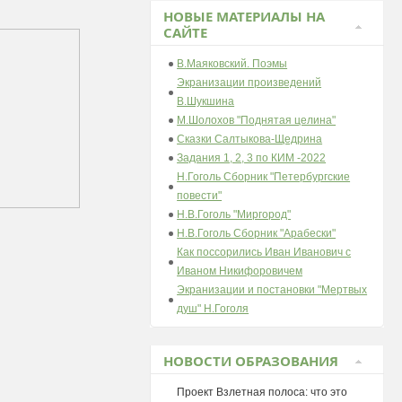
НОВЫЕ МАТЕРИАЛЫ НА
САЙТЕ
В.Маяковский. Поэмы
Экранизации произведений
В.Шукшина
М.Шолохов "Поднятая целина"
Сказки Салтыкова-Щедрина
Задания 1, 2, 3 по КИМ -2022
Н.Гоголь Сборник "Петербургские
повести"
Н.В.Гоголь "Миргород"
Н.В.Гоголь Сборник "Арабески"
Как поссорились Иван Иванович с
Иваном Никифоровичем
Экранизации и постановки "Мертвых
душ" Н.Гоголя
НОВОСТИ ОБРАЗОВАНИЯ
Проект Взлетная полоса: что это