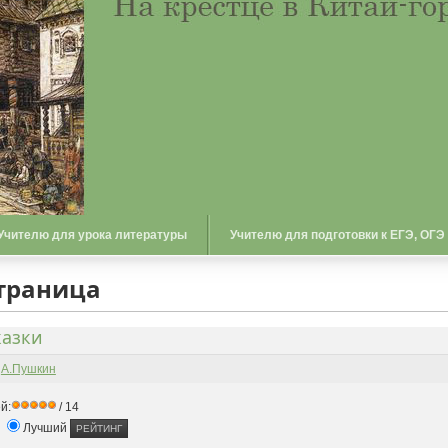
Учителю для урока литературы
Учителю для подготовки к ЕГЭ, ОГЭ
страница
казки
-
А.Пушкин
й:
/ 14
Лучший