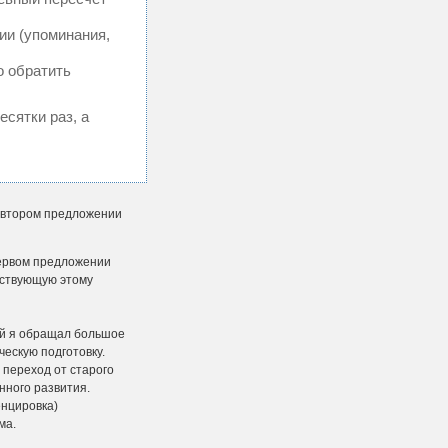
ии (упоминания,
о обратить
есятки раз, а
о втором предложении
первом предложении
етствующую этому
ей я обращал большое
ческую подготовку.
 переход от старого
нного развития.
енцировка)
ма.