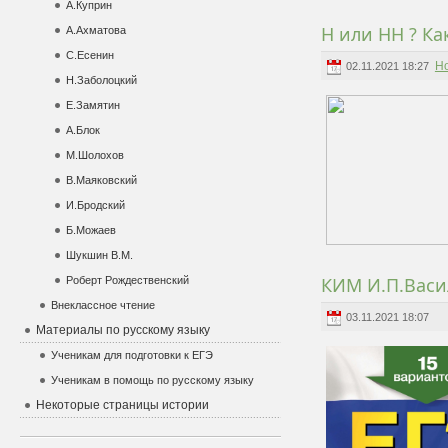
А.Куприн
Н или НН ? К
А.Ахматова
С.Есенин
Н
02.11.2021 18:27
Н.Заболоцкий
Е.Замятин
А.Блок
М.Шолохов
В.Маяковский
И.Бродский
Б.Можаев
Шукшин В.М.
КИМ И.П.Васи
Роберт Рождественский
Внеклассное чтение
03.11.2021 18:07
Материалы по русскому языку
Ученикам для подготовки к ЕГЭ
Ученикам в помощь по русскому языку
Некоторые страницы истории