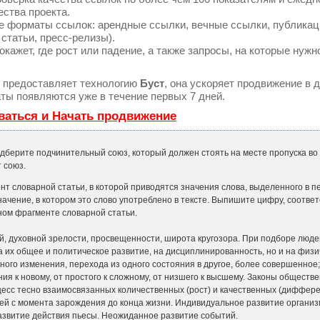
ества проекта.
е форматы ссылок: арендные ссылки, вечные ссылки, публикац
 статьи, пресс-релизы).
ажет, где рост или падение, а также запросы, на которые нужн
предоставляет технологию
Буст
, она ускоряет продвижение в д
ты появляются уже в течение первых 7 дней.
ваться и Начать продвижение
дберите подчинительный союз, который должен стоять на месте пропуска в
 союз.
нт словарной статьи, в которой приводятся значения слова, выделенного в 
начение, в котором это слово употреблено в тексте. Выпишите цифру, соотв
ном фрагменте словарной статьи.
й, духовной зрелости, просвещенности, широта кругозора. При подборе люд
а их общее и политическое развитие, на дисциплинированность, но и на физи
ного изменения, перехода из одного состояния в другое, более совершенное;
ия к новому, от простого к сложному, от низшего к высшему. Законы обществе
цесс тесно взаимосвязанных количественных (рост) и качественных (диффер
й с момента зарождения до конца жизни. Индивидуальное развитие организ
Развитие действия пьесы. Неожиданное развитие событий.