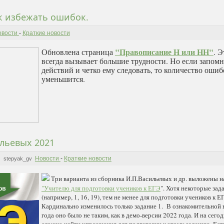
ак избежать ошибок.
овости
-
Краткие новости
"Правописание Н или НН"
Обновлена страница
. 
всегда вызывает большие трудности. Но если запом
действий и четко ему следовать, то количество ошиб
уменьшится.
льевых 2021
Новости
-
Краткие новости
stepyak_gv
Три варианта из сборника И.П.Васильевых и др. выложены на
"Учителю для подготовки учеников к ЕГЭ
". Хотя некоторые зад
(например, 1, 16, 19), тем не менее для подготовки учеников к 
Кардинально изменилось только задание 1. В ознакомительной
года оно было не таким, как в демо-версии 2022 года. И на сег