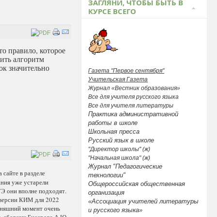
ЗАГЛЯНИ, ЧТОБЫ БЫТЬ В
КУРСЕ ВСЕГО
Это правило, которое
нить алгоритм
ок значительно
Газета "Первое сентября"
Учительская Газета
Журнал «Вестник образования»
Все для учителя русского языка
Все для учителя литературы
Практика административной
работы в школе
Школьная пресса
Русский язык в школе
"Директор школы" (ж)
"Начальная школа" (ж)
Журнал "Педагогические
 сайте в разделе
технологии"
ания уже устарели
Общероссийская общественная
ЕГЭ они вполне подходят.
организация
 версии КИМ для 2022
«Ассоциация учителей литературы
одняшний момент очень
и русского языка»