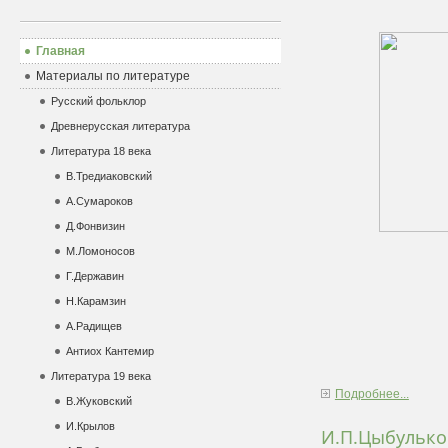
Главная
Материалы по литературе
Русский фольклор
Древнерусская литература
Литература 18 века
В.Тредиаковский
А.Сумароков
Д.Фонвизин
М.Ломоносов
Г.Державин
Н.Карамзин
А.Радищев
Антиох Кантемир
Литература 19 века
Подробнее...
В.Жуковский
И.Крылов
И.П.Цыбулько