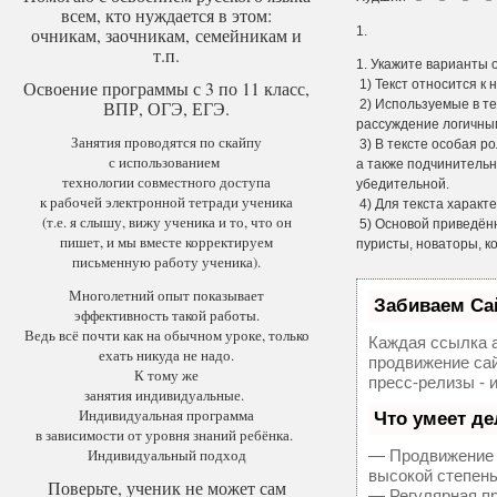
всем, кто нуждается в этом:
очникам, заочникам, семейникам и
1.
т.п.
1. Укажите варианты 
Освоение программы с 3 по 11 класс,
1) Текст относится к
ВПР, ОГЭ, ЕГЭ.
2) Используемые в т
рассуждение логичны
Занятия проводятся по скайпу
3) В тексте особая 
с использованием
а также подчинитель
технологии совместного доступа
убедительной.
к рабочей электронной тетради ученика
4) Для текста характ
(т.е. я слышу, вижу ученика и то, что он
5) Основой приведённ
пишет, и мы вместе корректируем
пуристы, новаторы, к
письменную работу ученика).
Многолетний опыт показывает
Забиваем Са
эффективность такой работы.
Ведь всё почти как на обычном уроке, только
Каждая ссылка а
ехать никуда не надо.
продвижение сай
К тому же
пресс-релизы - 
занятия индивидуальные.
Индивидуальная программа
Что умеет д
в зависимости от уровня знаний ребёнка.
Индивидуальный подход
— Продвижение в
высокой степень
Поверьте, ученик не может сам
— Регулярная пр