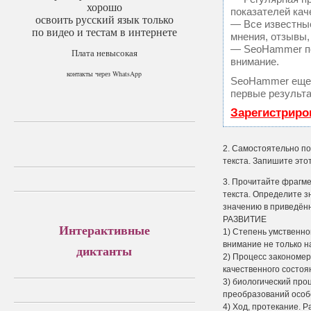
хорошо
показателей кач
освоить русский язык только
— Все известны
по видео и тестам в интернете
мнения, отзывы,
— SeoHammer пок
Плата невысокая
внимание.
контакты через WhatsApp
SeoHammer еще 
первые результа
Зарегистриро
2. Самостоятельно по
текста. Запишите этот
3. Прочитайте фрагме
текста. Определите з
значению в приведён
РАЗВИТИЕ
Интерактивные
1) Степень умственно
внимание не только н
диктанты
2) Процесс закономер
качественного состоян
3) биологический про
преобразований особе
4) Ход, протекание. 