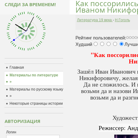
Как поссорилис
СЛЕДИ ЗА ВРЕМЕНЕМ!
Иваном Никифо
Литература 19 века
-
Н.Гоголь
Рейтинг пользователей:
Худший
Лучш
"Как поссорили
Ни
Главная
Зашёл Иван Иванович 
Материалы по литературе
Никифоровичу, желая
»
Да не сложилось. И
возьми да и назови 
Материалы по русскому языку
возьми да и разгн
»
Некоторые страницы истории
Художест
АВТОРИЗАЦИЯ
Режиссер: Анд
Логин