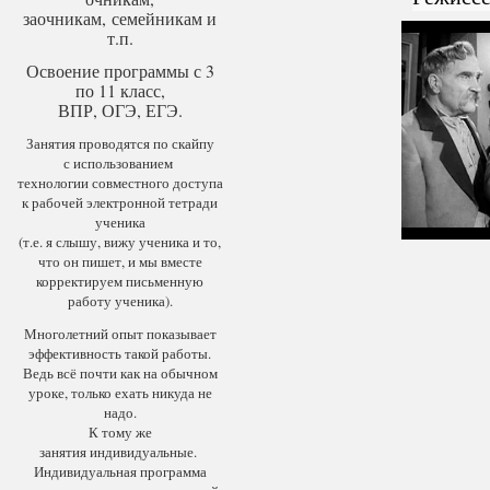
заочникам, семейникам и
т.п.
Освоение программы с 3
по 11 класс,
ВПР, ОГЭ, ЕГЭ.
Занятия проводятся по скайпу
с использованием
технологии совместного доступа
к рабочей электронной тетради
ученика
(т.е. я слышу, вижу ученика и то,
что он пишет, и мы вместе
корректируем письменную
работу ученика).
Многолетний опыт показывает
эффективность такой работы.
Ведь всё почти как на обычном
уроке, только ехать никуда не
надо.
К тому же
занятия индивидуальные.
Индивидуальная программа