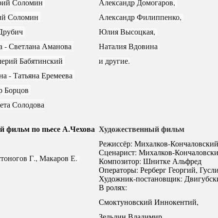
рий Соломин 
Александр Домогаров, 
ий Соломин 
Александр Филиппенко, 
Друбич 
Юлия Высоцкая, 
 - Светлана Аманова 
Наталия Вдовина 
лерий Бабятинский 
и другие.
а - Татьяна Еремеева 
р Борцов 
ета Солодова
 фильм по пьесе А.Чехова
Художественный фильм
Режиссёр: Михалков-Кончаловски
Сценарист: Михалков-Кончаловск
тоногов Г., Макаров Е. 
Композитор: Шнитке Альфред
Операторы: Рерберг Георгий, Гусл
Художник-постановщик: Двигубск
В ролях:
Смоктуновский Иннокентий,
Зельдин Владимир,