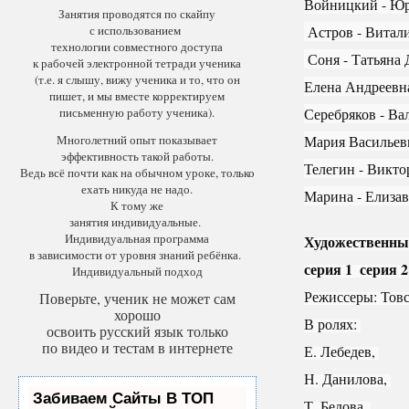
Войницкий - Ю
Занятия проводятся по скайпу
с использованием
Астров - Витал
технологии совместного доступа
Соня - Татьяна 
к рабочей электронной тетради ученика
(т.е. я слышу, вижу ученика и то, что он
Елена Андреевна
пишет, и мы вместе корректируем
письменную работу ученика).
Серебряков - Ва
Многолетний опыт показывает
Мария Васильевн
эффективность такой работы.
Телегин - Викто
Ведь всё почти как на обычном уроке, только
ехать никуда не надо.
Марина - Елизав
К тому же
занятия индивидуальные.
Индивидуальная программа
Художественный
в зависимости от уровня знаний ребёнка.
серия 1  серия 2
Индивидуальный подход
Режиссеры: Товс
Поверьте, ученик не может сам
хорошо
В ролях: 
освоить русский язык только
по видео и тестам в интернете
Е. Лебедев, 
Н. Данилова, 
Забиваем Сайты В ТОП
Т. Бедова, 