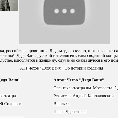
ка, российская провинция. Людям здесь скучно, и жизнь кажетс
аченной. Дядя Ваня, русский интеллигент, едва сводящий концы
олустье, влюбляется в женщину, случайно оказавшуюся в его поме
А.П.Чехов "Дядя Ваня". Об истории создания
Дядя Ваня"
Антон Чехов "Дядя Ваня"
Спектакль театра им. Моссовета, 2 
о театра 
Режиссер: Андрей Кончаловский 
ей Соловьев 
В ролях: 
Павел Деревянко, 