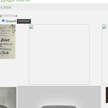
-
А.Чехов
й:
/ 0
Лучший