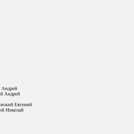
й Андрей
ий Андрей
инский Евгений
ий Николай