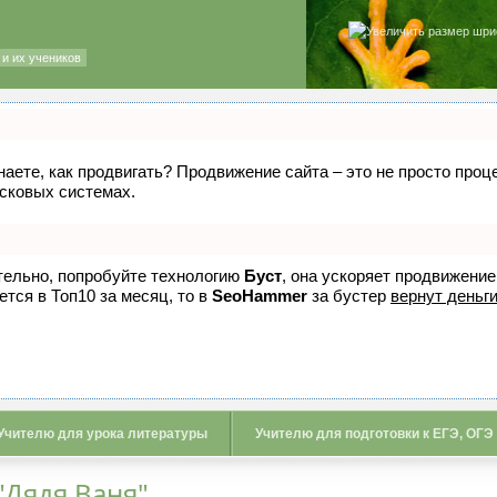
и их учеников
знаете, как продвигать? Продвижение сайта – это не просто про
исковых системах.
ятельно, попробуйте технологию
Буст
, она ускоряет продвижение
ется в Топ10 за месяц, то в
SeoHammer
за бустер
вернут деньги
Учителю для урока литературы
Учителю для подготовки к ЕГЭ, ОГЭ
"Дядя Ваня"