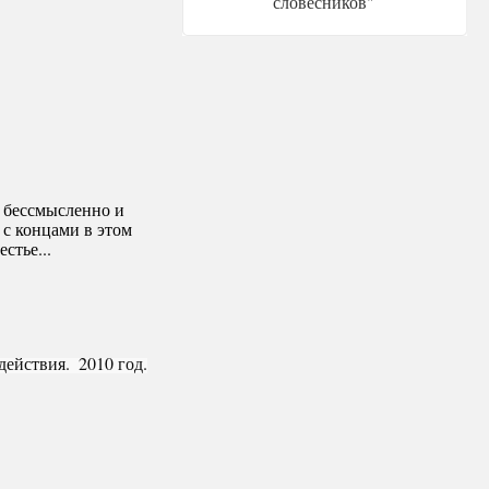
словесников"
я бессмысленно и
 с концами в этом
стье...
действия.  2010 год.