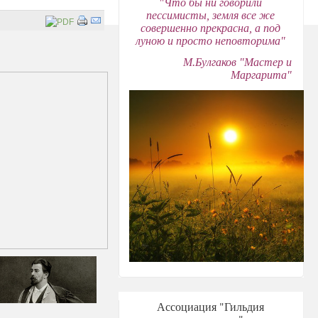
"Что бы ни говорили
пессимисты, земля все же
совершенно прекрасна, а под
луною и просто неповторима"
М.Булгаков "Мастер и
Маргарита"
Ассоциация "Гильдия