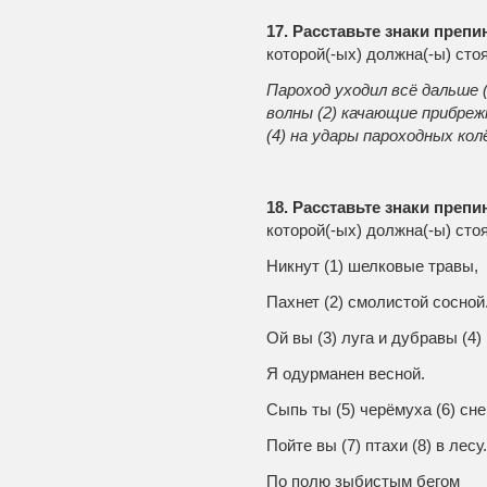
17. Расставьте знаки преп
которой(-ых) должна(-ы) стоя
Пароход уходил всё дальше (
волны (2) качающие прибре
(4) на удары пароходных кол
18. Расставьте знаки преп
которой(-ых) должна(-ы) стоя
Никнут (1) шелковые травы,
Пахнет (2) смолистой сосной
Ой вы (3) луга и дубравы (4)
Я одурманен весной.
Сыпь ты (5) черёмуха (6) сне
Пойте вы (7) птахи (8) в лесу.
По полю зыбистым бегом