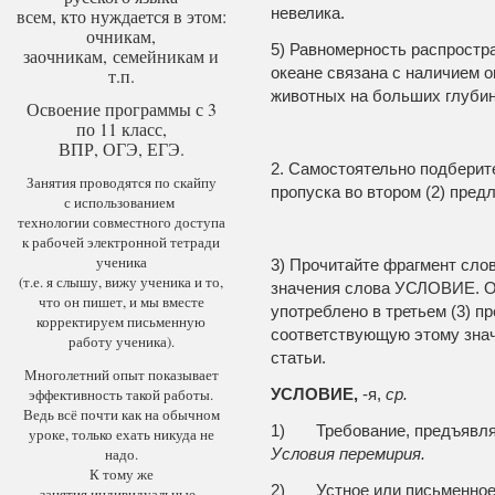
невелика.
всем, кто нуждается в этом:
очникам,
5)
Равномерность распростр
заочникам, семейникам и
океане связана с наличием 
т.п.
животных на больших глубин
Освоение программы с 3
по 11 класс,
ВПР, ОГЭ, ЕГЭ.
2. Самостоятельно подберит
Занятия проводятся по скайпу
пропуска во втором (2) пред
с использованием
технологии совместного доступа
к рабочей электронной тетради
ученика
3) Прочитайте фрагмент слов
(т.е. я слышу, вижу ученика и то,
значения слова УСЛОВИЕ. Оп
что он пишет, и мы вместе
употреблено в третьем (3) п
корректируем письменную
соответствующую этому зна
работу ученика).
статьи.
Многолетний опыт показывает
эффективность такой работы.
УСЛОВИЕ,
-я,
ср.
Ведь всё почти как на обычном
1) Требование, предъявляе
уроке, только ехать никуда не
надо.
Условия перемирия.
К тому же
2) Устное или письменное 
занятия индивидуальные.