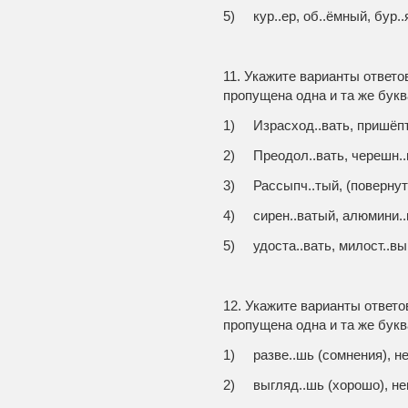
5) кур..ер, об..ёмный, бур..
11. Укажите варианты ответо
пропущена одна и та же букв
1) Израсход..вать, пришёпт
2) Преодол..вать, черешн.
3) Рассыпч..тый, (повернуть
4) сирен..ватый, алюмини.
5) удоста..вать, милост..вы
12. Укажите варианты ответо
пропущена одна и та же букв
1) разве..шь (сомнения), н
2) выгляд..шь (хорошо), не