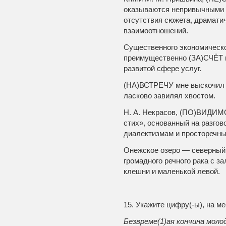
оказываются непривычными 
отсутствия сюжета, драмати
взаимоотношений.
Существенного экономическо
преимущественно (ЗА)СЧЁТ н
развитой сфере услуг.
(НА)ВСТРЕЧУ мне выскочил п
ласково завилял хвостом.
Н.
А. Некрасов, (ПО)ВИДИМО
стих», основанный на разго
диалектизмам и просторечн
Онежское озеро — северный 
громадного речного рака с
клешни и маленькой левой.
15. Укажите цифру(-ы), на м
Безвреме(1)ая кончина моло