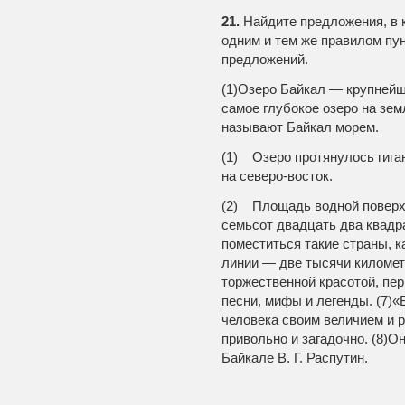
21.
Найдите предложения, в к
одним и тем же правилом пу
предложений.
(1)Озеро Байкал — крупнейш
самое глубокое озеро на зем
называют Байкал морем.
(1) Озеро протянулось гига
на северо-восток.
(2) Площадь водной поверх
семьсот двадцать два квадр
поместиться такие страны, к
линии — две тысячи километ
торжественной красотой, пе
песни, мифы и легенды. (7)«
человека своим величием и р
привольно и загадочно. (8)О
Байкале В. Г. Распутин.