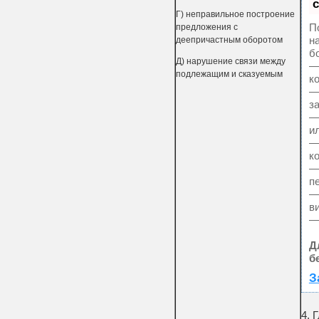
Г) неправильное построение
П
предложения с
н
деепричастным оборотом
б
Д) нарушение связи между
—
подлежащим и сказуемым
к
—
за
—
и
—
к
—
п
—
ви
—
Д
б
З
4. 