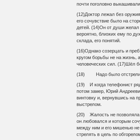
почти поголовно выкашивали
(12)Доктор лежал без оружия
его сочувствие было на стор
детей. (14)Он от души желал
вероятно, близких ему по дух
склада, его понятий.
(16)Однако созерцать и пре
кругом борьбы не на жизнь,
человеческих сил. (17)Шёл б
(18) Надо было отстрели
(19) И когда телефонист ряд
потом замер, Юрий Андреевич
винтовку и, вернувшись на п
выстрелом.
(20) Жалость не позволяла
он любовался и которым сочу
между ним и его мишенью не
стрелять в цель по обгорело