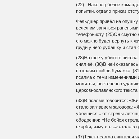
(22) Наконец белое командо
попытки, отдало приказ отст
Фельдшер привёл на опушку 
велел им заняться ранеными
телефонисту. (25)Он смутно 
его можно будет вернуть к ж
груди у него рубашку и стал 
(28)На шее у убитого висела
снял её. (30)В ней оказалас
по краям сгибов бумажка. (3
псалма с теми изменениями и
молитвы, постепенно удаляю
церковнославянского текста 
(33)В псалме говорится: «Жи
стало заглавием заговора: 
убоишися... от стрелы летящ
ободрения: «Не бойся стрелы
скорби, изму его...» стало в 
(37)Текст псалма считался 