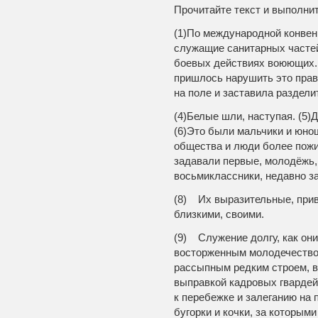
Прочитайте текст и выполни
(1)По международной конвен
служащие санитарных частей
боевых действиях воюющих. 
пришлось нарушить это прав
на поле и заставила раздел
(4)Белые шли, наступая. (5)
(6)Это были мальчики и юно
общества и люди более пожи
задавали первые, молодёжь,
восьмиклассники, недавно з
(8) Их выразительные, при
близкими, своими.
(9) Служение долгу, как он
восторженным молодечество
рассыпным редким строем, в
выправкой кадровых гвардейц
к перебежке и залеганию на 
бугорки и кочки, за которым