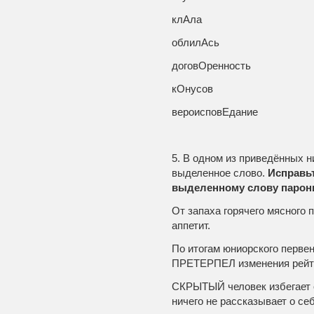
клАла
облилАсь
договОренность
кОнусов
вероисповЕдание
5. В одном из приведённых 
выделенное слово.
Исправьт
выделенному слову парони
От запаха горячего мясного
аппетит.
По итогам юниорского первен
ПРЕТЕРПЕЛ изменения рейти
СКРЫТЫЙ человек избегает 
ничего не рассказывает о се