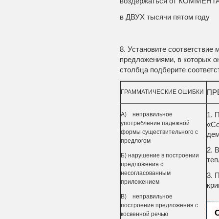
воздержаться от КОММЕНТ
в ДВУХ тысячи пятом году
8. Установите соответствие
предложениями, в которых о
столбца подберите соответс
ГРАММАТИЧЕСКИЕ ОШИБКИ
ПР
A) неправильное
1. 
употребление падежной
«Со
формы существительного с
дем
предлогом
2. 
Б) нарушение в построении
теп
предложения с
несогласованным
3. 
приложением
кри
B) неправильное
построение предложения с
косвенной речью