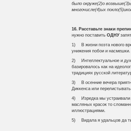
было окруже(2)о возвыше(3)
многочисле(4)ых покло(5)ико
16. Расставьте знаки препи
нужно поставить
ОДНУ
запя
1) В жизни поэта нового вре
унижения побои и насмешки.
2) Интеллектуальное и духо
базировалось как на идеолог
традициях русской литератур
3) В осенние вечера приятн
Диккенса или перелистывать
4) Изредка мы устраивали н
масляных красок то сломанн
иллюстрациями.
5) Видала я удальцов да ты