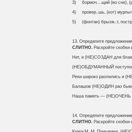
3) бормоч…щий (во сне), (р
4) провер..шь, (кот) мурлыч
5) (фонтан) брызж..т, постр
13. Определите предложение
СЛИТНО.
Раскройте скобки 
Нет, я (НЕ)СОЗДАН для блаж
(НЕ)ОБДУМАННЫЙ поступок 
Реки широко разлились и (Н
Балашов (НЕ)ОДИН раз быва
Наша память — (НЕ)ОЧЕНЬ н
14. Определите предложение
СЛИТНО.
Раскройте скобки
Книги М. М. Пришвина, (НЕ)