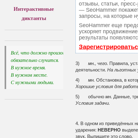
отзывы, статьи, пресс-
Интерактивные
— SeoHammer покажет,
запросы, на которые н
диктанты
SeoHammer еще предо
ускоряет продвижение 
результаты появляются
Зарегистрироватьс
Всё, что должно произойти, 

обязательно случится.
3)
мн., чего.
Правила, уст
В нужное время. 

деятельности.
На льготных 
В нужном месте. 

4)
мн.
Обстановка, в кото
С нужными людьми.
Хорошие условия для работ
5) обычно
мн.
Данные, тре
Условия задачи.
4. В одном из приведённых 
ударения:
НЕВЕРНО
выделе
звук. Выпишите это слово.