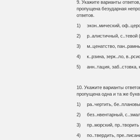
9. Укажите варианты ответов
пропущена безударная непро
ответов.
1) экон..мический, оф..церс
2) р..алистичный, с..тевой (
3) м..ценатство, пан..рамны
4) к..рзина, зерк..ло, в..рс
5) анн..тация, заб..стовка, 
10. Укажите варианты ответо
пропущена одна и та же букв
1) ра..чертить, бе..плановы
2) без..нвентарный, с..змал
3) пр..морский, пр..творить 
4) по..твердить, пре..писани