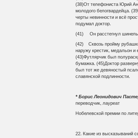
(38)От телефониста Юрий Ан
молодого белогвардейца. (3
черты невинности и всё про
подумал доктор.
(41) Он расстегнул шинель 
(42) Сквозь пройму рубашки
наружу крестик, медальон и 
(43)Футлярчик был полураск
бумажка. (45)Доктор разверн
был тот же девяностый псало
славянской подлинности.
* Борис Леонидович Пасте
переводчик, лауреат
Нобелевской премии по лите
22. Какие из высказываний 