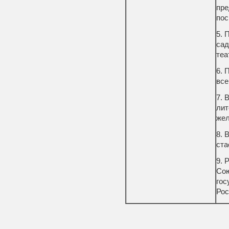
пре
пос
5. 
сад
теа
6. 
все
7. 
лит
жел
8. 
ста
9. 
Сою
гос
Рос