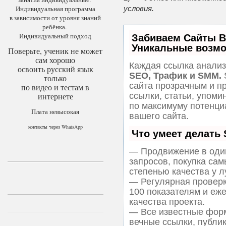
Индивидуальная программа
условия.
в зависимости от уровня знаний
ребёнка.
Индивидуальный подход
Забиваем Сайты 
Уникальные возмо
Поверьте, ученик не может
сам хорошо
Каждая ссылка анализ
освоить русский язык
SEO, Трафик и SMM.
только
сайта прозрачным и п
по видео и тестам в
ссылки, статьи, упоми
интернете
по максимуму потенц
Плата невысокая
вашего сайта.
контакты через WhatsApp
Что умеет делать
— Продвижение в один
запросов, покупка са
степенью качества у 
— Регулярная проверк
100 показателям и еж
качества проекта.
— Все известные форм
вечные ссылки, публи