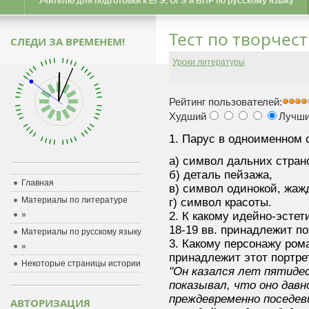
Учителю для подготовки к ЕГЭ, ОГЭ и ВПР по русскому языку
Тест по творчес
СЛЕДИ ЗА ВРЕМЕНЕМ!
Уроки литературы
Рейтинг пользователей:
Худший
Лучш
1. Парус в одноименном 
а) символ дальних стран
б) деталь пейзажа,
Главная
в) символ одинокой, жаж
Материалы по литературе
г) символ красоты.
»
2. К какому идейно-эсте
18-19 вв. принадлежит п
Материалы по русскому языку
3. Какому персонажу ром
»
принадлежит этот портре
Некоторые страницы истории
"Он казался лет пятиде
показывал, что оно давн
преждевременно поседев
АВТОРИЗАЦИЯ