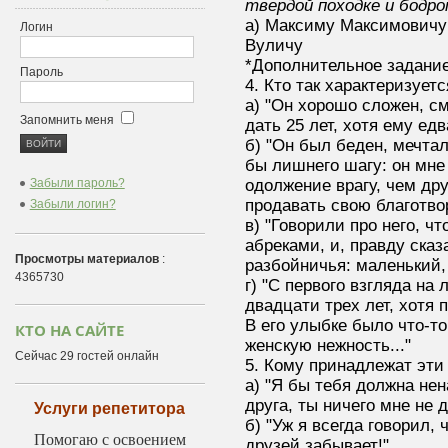
твердой походке и бодро
а) Максиму Максимов
Логин
Вуличу
*Дополнительное задание
Пароль
4. Кто так характеризует
а) "Он хорошо сложен, с
Запомнить меня
дать 25 лет, хотя ему едв
б) "Он был беден, мечтал
бы лишнего шагу: он мне 
Забыли пароль?
одолжение врагу, чем дру
продавать свою благотвор
Забыли логин?
в) "Говорили про него, ч
абреками, и, правду сказ
Просмотры материалов
:
разбойничья: маленький, 
4365730
г) "С первого взгляда на
двадцати трех лет, хотя 
В его улыбке было что-то
КТО НА САЙТЕ
женскую нежность..."
Сейчас 29 гостей онлайн
5. Кому принадлежат эти
а) "Я бы тебя должна нен
друга, ты ничего мне не 
Услуги репетитора
б) "Уж я всегда говорил, 
Помогаю с освоением
друзей забывает!"