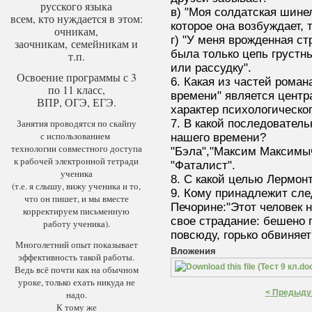
русского языка
в) "Моя солдатская шинел
всем, кто нуждается в этом:
которое она возбуждает, 
очникам,
г) "У меня врожденная ст
заочникам, семейникам и
была только цепь грустн
т.п.
или рассудку".
Освоение программы с 3
6. Какая из частей рома
по 11 класс,
времени" является центр
ВПР, ОГЭ, ЕГЭ.
характер психологическо
Занятия проводятся по скайпу
7. В какой последовател
с использованием
нашего времени?
технологии совместного доступа
"Бэла","Максим Максимыч
к рабочей электронной тетради
"Фаталист".
ученика
8. С какой целью Лермон
(т.е. я слышу, вижу ученика и то,
9. Кому принадлежит сл
что он пишет, и мы вместе
Печорине:"Этот человек 
корректируем письменную
свое страдание: бешено 
работу ученика).
повсюду, горько обвиняет
Многолетний опыт показывает
Вложения
эффективность такой работы.
Ведь всё почти как на обычном
уроке, только ехать никуда не
< Предыду
надо.
К тому же