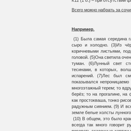
К12 (1 б.) – при отсутствии
Всего можно набрать за соч
Например.
(1) Была самая середина г
сыро и холодно. (3)Из чё
коричневыми листьями, под
головой. (5)Она светила очен
туман. (6)Лунный свет с
тесинами, в которых, вол
испарений. (7)Лес был см
показывался непроницаемо 
многоэтажный терем; то вдру
берёз; то на прогалине, на 
как про­стокваша, тонко рис
радужным сиянием. (9) И вс
земле белые холсты лунного
(10) В общем, это было кра
всегда так много говорит 
рисовать сказочные картины