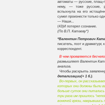
автоматы — рус­ские, плащ-
нему, — тоже русские, р
вспыхнула на его истощённ
сумел произнести только одн
— Наши...
(43)И потерял сознание.
(По В.П. Катаеву*)
*Валентин Петрович Кат
писатель, поэт и дра­матург,
корреспондент.
В чем проявляется бесчело
размышляет Валентин Ката
анализа.
Чтобы раскрыть заявленн
детализации(+ 1 б.)
.
Во-первых, он рассказывает
которых они должны были в
больше суток они питались 
три раза им пришлось “непо
воню­чей грязи, накрывшись