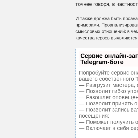
точнее говоря, в частнос
И также должна быть проан
примерами. Проанализироват
смысловых отношений: в чем
качества героев выявляются 
Сервис онлайн-за
Telegram-боте
Попробуйте сервис онл
вашего собственного T
— Разгрузит мастера,
— Позволит гибко упра
— Разошлет оповещени
— Позволит принять оп
— Позволит записыват
посещения;
— Поможет получить от
— Включает в себя се