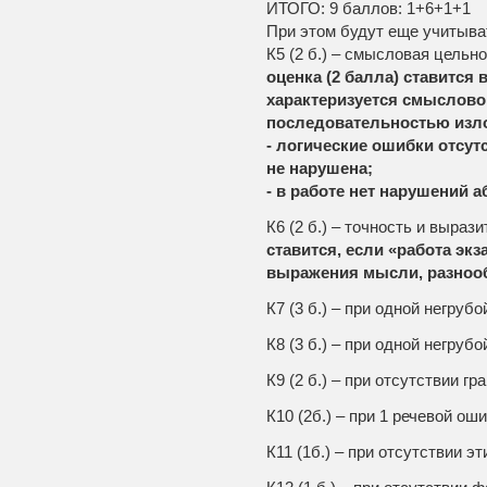
ИТОГО: 9 баллов: 1+6+1+1
При этом будут еще учитыва
К5 (2 б.) – смысловая цельн
оценка (2 балла) ставится 
характеризуется смыслово
последовательностью изл
- логические ошибки отсу
не нарушена;
- в работе нет нарушений а
К6 (2 б.) – точность и выраз
ставится, если «работа эк
выражения мысли, разноо
К7 (3 б.) – при одной негру
К8 (3 б.) – при одной негруб
К9 (2 б.) – при отсутствии г
К10 (2б.) – при 1 речевой ош
К11 (1б.) – при отсутствии э