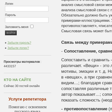
Логин
анализ смысловой связи ме
анализа смысловой связи с 
Обязательно должно быть у
Пароль
примерами-иллюстрациями. У
противопоставляет», «писат
Запомнить меня
Смысловая связь может быт
Связь между примерам
Забыли пароль?
Забыли логин?
-
Сопоставление, сравн
Сопоставить и сравнить –
Просмотры материалов
:
различает. «Вещи» - это 
4433157
мотивы, эмоции и т. д. 
в «вещах», а при сравнен
КТО НА САЙТЕ
видим…; благодаря срав
Сейчас 30 гостей онлайн
сопоставляя различные т
автор показывает…; сопо
Услуги репетитора
показать сложность (нео
Помогаю с освоением
- противопоставление
(п
русского языка