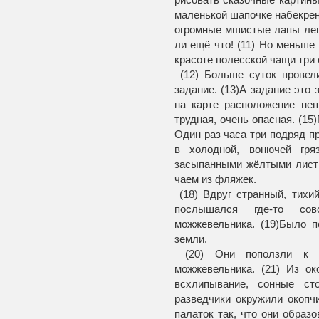
маленькой шапочке набекрень
огромные мшистые лапы леш
ли ещё что! (11) Но меньше 
красоте полесской чащи три
(12) Больше суток провел
задание. (13)А задание это 
на карте расположение неп
трудная, очень опасная. (15
Один раз часа три подряд 
в холодной, воню­чей гря
засыпанными жёлтыми лист
чаем из фляжек.
(18) Вдруг странный, тихи
послышался где-то сов
можжевельника. (19)Было по
земли.
(20) Они поползли к 
можжевельника. (21) Из ок
всхлипывание, сонные ст
разведчики окружили окопч
палаток так, что они образ