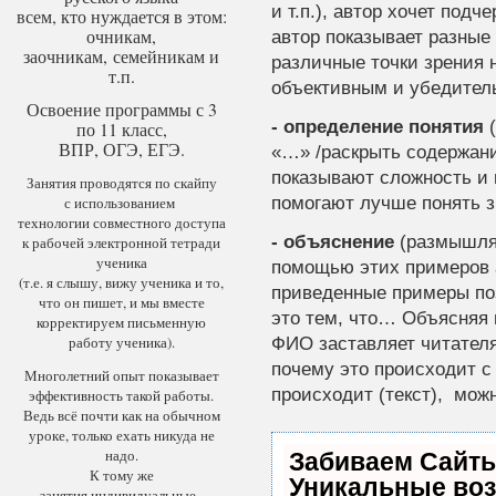
и т.п.), автор хочет под
всем, кто нуждается в этом:
очникам,
автор показывает разные
заочникам, семейникам и
различные точки зрения 
т.п.
объективным и убедител
Освоение программы с 3
- определение понятия
(
по 11 класс,
ВПР, ОГЭ, ЕГЭ.
«…» /раскрыть содержан
показывают сложность и 
Занятия проводятся по скайпу
помогают лучше понять з
с использованием
технологии совместного доступа
- объяснение
(размышляя
к рабочей электронной тетради
ученика
помощью этих примеров ав
(т.е. я слышу, вижу ученика и то,
приведенные примеры по
что он пишет, и мы вместе
это тем, что… Объясняя 
корректируем письменную
работу ученика).
ФИО заставляет читател
почему это происходит с
Многолетний опыт показывает
происходит (текст), мож
эффективность такой работы.
Ведь всё почти как на обычном
уроке, только ехать никуда не
надо.
Забиваем Сайт
К тому же
Уникальные во
занятия индивидуальные.