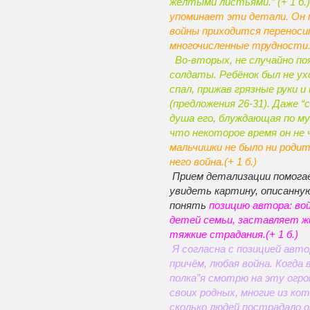
жёлтыми листьями.” (+ 1 б.
упоминает эти детали. Он 
войны приходится переноси
многочисленные трудности.(
Во-вторых, не случайно по
солдаты. Ребёнок был не ух
спал, прижав грязные руки и
(предложения 26-31). Даже “
душа его, блуждающая по му
что некоторое время он не ч
мальчишки не было ни родите
него война.(+ 1 б.)
Прием детализации помога
увидеть картину, описанную 
понять
позицию автора: во
детей семьи, заставляет ж
тяжкие страдания.(+ 1 б.)
Я согласна с позицией авт
причём, любая война. Когда
полка”я смотрю на эту огр
своих родных, многие из кот
сколько людей пострадало 