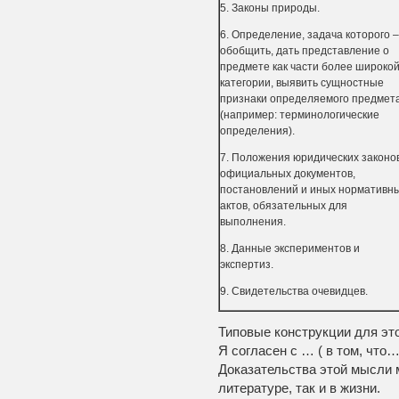
5. Законы природы.
6. Определение, задача которого –
обобщить, дать представление о
предмете как части более широко
категории, выявить сущностные
признаки определяемого предмет
(например: терминологические
определения).
7. Положения юридических законов
официальных документов,
постановлений и иных нормативн
актов, обязательных для
выполнения.
8. Данные экспериментов и
экспертиз.
9. Свидетельства очевидцев.
Типовые конструкции для это
Я согласен с … ( в том, что
Доказательства этой мысли 
литературе, так и в жизни.