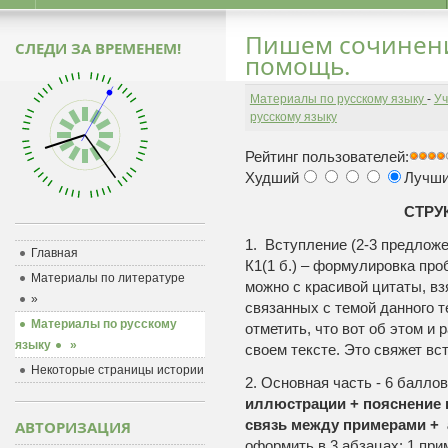
Пишем сочинени
СЛЕДИ ЗА ВРЕМЕНЕМ!
помощь.
Материалы по русскому языку
-
Уч
русскому языку
Рейтинг пользователей:
Худший
Лучш
СТРУ
1. Вступление (2-3 предложе
Главная
К1(1 б.) – формулировка про
Материалы по литературе
можно с красивой цитаты, взя
»
связанных с темой данного т
Материалы по русскому
отметить, что вот об этом и 
языку
»
своем тексте. Это свяжет вс
Некоторые страницы истории
2. Основная часть - 6 балло
иллюстрации + пояснение 
связь между примерами + 
АВТОРИЗАЦИЯ
оформить в 3 абзацах: 1 при