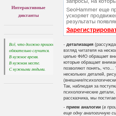
запросы, на котор
Интерактивные
SeoHammer еще пр
диктанты
ускоряет продвижен
результаты появля
Зарегистрирова
Всё, что должно произойти, 

-
детализация
(рассужда
обязательно случится.
взгляд читателя на неск
целью ФИО обращает вним
В нужное время. 

которые обращает внима
В нужном месте. 

позволяют понять, что… 
С нужными людьми.
нескольких деталей, ри
(внешние/психологическ
Так, наблюдая за поступ
психологические детали,
рассказчика, мы постига
-
прием аналогии
(
в про
еще одну аналогичную с