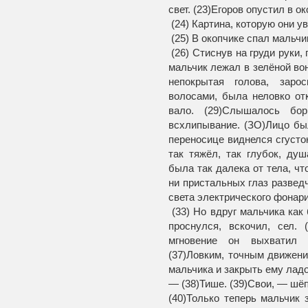
свет. (23)Егоров опустил в о
(24) Картина, которую они у
(25) В окопчике спал мальчи
(26) Стиснув на груди руки,
мальчик лежал в зелёной вон
непокрытая голова, заро
волосами, была неловко отк
вало. (29)Слышалось бор
всхлипывание. (ЗО)Лицо бы
переносице виднелся сгусто
так тяжёл, так глубок, ду
была так далека от тела, чт
ни пристальных глаз разведч
света электрического фонари
(33) Но вдруг мальчика как
проснулся, вско­чил, сел.
мгновение он выхватил о
(37)Ловким, точным движени
мальчика и закрыть ему ладо
— (38)Тише. (39)Свои, — шёп
(40)Только теперь мальчик