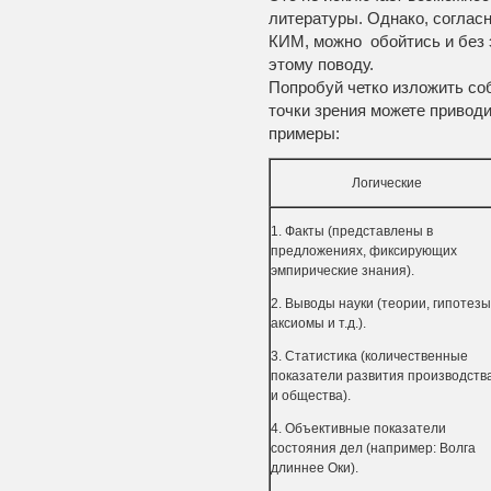
литературы. Однако, соглас
КИМ, можно обойтись и без 
этому поводу.
Попробуй четко изложить со
точки зрения можете привод
примеры:
Логические
1. Факты (представлены в
предложениях, фиксирующих
эмпирические знания).
2. Выводы науки (теории, гипотезы
аксиомы и т.д.).
3. Статистика (количественные
показатели развития производств
и общества).
4. Объективные показатели
состояния дел (например: Волга
длиннее Оки).