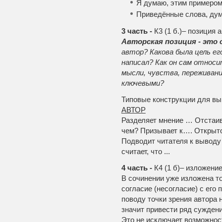
Я думаю, этим примером
Приведённые слова, дум
3 часть -
К3 (1 б.)– позиция 
Авторская позиция - это
автор? Какова была цель ег
написал? Как он сам относ
мысли, чувства, переживан
ключевыми?
Типовые конструкции для вы
АВТОР
Разделяет мнение … Отстаив
чем? Призывает к…. Открыто
Подводит читателя к выводу 
считает, что ...
4 часть -
К4 (1 б)– изложени
В сочинении уже изложена то
согласие (несогласие) с его
поводу точки зрения автора 
значит привести ряд сужден
Это не исключает возможнос