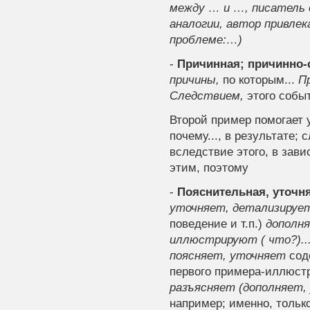
между … и …, писатель
аналогии, автор привле
проблеме:…)
-
Причинная; причин­но-
при­чины,
по которым...
П
Следствием,
этого событ
Второй пример помогает
почему..., в результате; 
вследствие этого, в завис
этим, поэтому
-
Пояснительная, уточ
уточняет, детализиру­ет
поведение и т.п.)
дополн
иллюстриру­ют ( что?).
поясняет, уточняет
соде
первого примера-иллюстрац
разъясняет (до­полняет,
например; именно, только