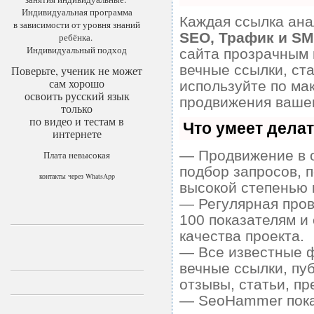
Индивидуальная программа
Каждая ссылка ана
в зависимости от уровня знаний
SEO, Трафик и SM
ребёнка.
Индивидуальный подход
сайта прозрачным 
вечные ссылки, ста
Поверьте, ученик не может
сам хорошо
используйте по м
освоить русский язык
продвижения вашег
только
по видео и тестам в
Что умеет дела
интернете
— Продвижение в о
Плата невысокая
подбор запросов, 
контакты через WhatsApp
высокой степенью 
— Регулярная пров
100 показателям и
качества проекта.
— Все известные ф
вечные ссылки, пу
отзывы, статьи, пр
— SeoHammer покаж