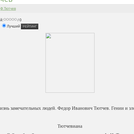
-
Ф.Тютчев
й:
/ 0
Лучший
изнь замечательных людей. Федор Иванович Тютчев. Гении и зл
Тютчевиана