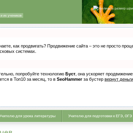
и их учеников
знаете, как продвигать? Продвижение сайта – это не просто про
исковых системах.
ятельно, попробуйте технологию
Буст
, она ускоряет продвижение
ется в Топ10 за месяц, то в
SeoHammer
за бустер
вернут деньги
Учителю для урока литературы
Учителю для подготовки к ЕГЭ, ОГЭ
чев