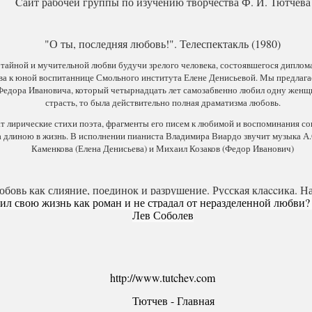
Cайт рабочей группы по изучению творчества Ф. И. Тютчева
"О ты, последняя любовь!". Телеспектакль (1980)
 тайной и мучительной любви будучи зрелого человека, состоявшегося диплома
ва к юной воспитаннице Смольного института Елене Денисьевой. Мы предлага
едора Ивановича, который четырнадцать лет самозабвенно любил одну женщи
страсть, то была действительно полная драматизма любовь.
ат лирические стихи поэта, фрагменты его писем к любимой и воспоминания с
 длиною в жизнь. В исполнении пианиста Владимира Виардо звучит музыка А.
Каменкова (Елена Денисьева) и Михаил Козаков (Федор Иванович)
бовь как слияние, поединок и разрушение. Русская клаccика. На
ил свою жизнь как роман и не страдал от неразделенной любви? 
Лев Соболев
http://www.tutchev.com
Тютчев - Главная