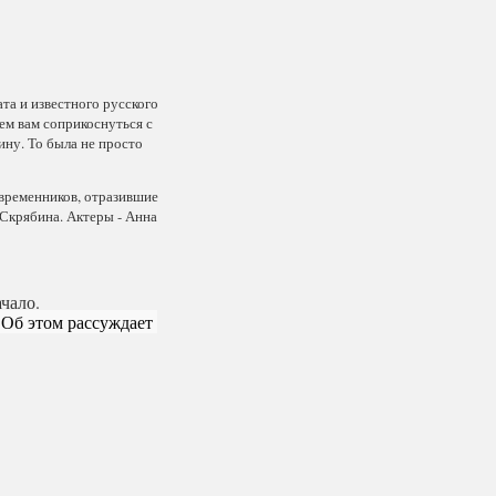
та и известного русского
ем вам соприкоснуться с
ну. То была не просто
овременников, отразившие
Скрябина. Актеры - Анна
чало.
Об этом рассуждает 