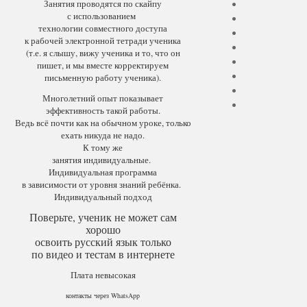
Занятия проводятся по скайпу
с использованием
технологии совместного доступа
к рабочей электронной тетради ученика
(т.е. я слышу, вижу ученика и то, что он
пишет, и мы вместе корректируем
письменную работу ученика).
Многолетний опыт показывает
эффективность такой работы.
Ведь всё почти как на обычном уроке, только
ехать никуда не надо.
К тому же
занятия индивидуальные.
Индивидуальная программа
в зависимости от уровня знаний ребёнка.
Индивидуальный подход
Поверьте, ученик не может сам
хорошо
освоить русский язык только
по видео и тестам в интернете
Плата невысокая
контакты через WhatsApp