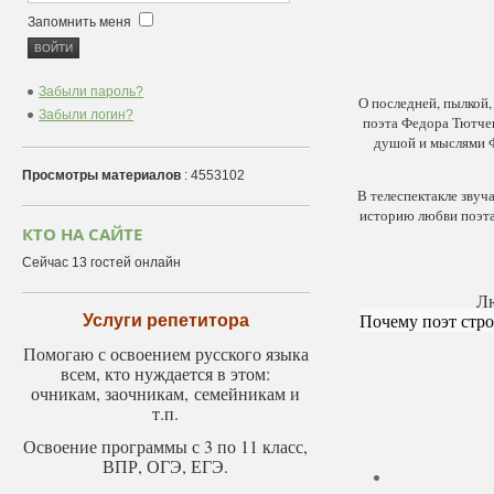
Запомнить меня
Забыли пароль?
О последней, пылкой,
Забыли логин?
поэта Федора Тютче
душой и мыслями Ф
Просмотры материалов
: 4553102
В телеспектакле звуч
историю любви поэта
КТО НА САЙТЕ
Сейчас 13 гостей онлайн
Лю
Почему поэт стро
Услуги репетитора
Помогаю с освоением русского языка
всем, кто нуждается в этом:
очникам, заочникам, семейникам и
т.п.
Освоение программы с 3 по 11 класс,
ВПР, ОГЭ, ЕГЭ.