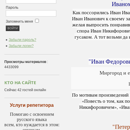
Ивано
Пароль
Как поссорились Иван Ив
Иван Иванович к своему з
Запомнить меня
желая выпросить понравивш
спора Иван Никифорович
гусаком. А тот возьми да
Забыли пароль?
Забыли логин?
"Иван Федорови
Просмотры материалов
:
4433099
Миргород и е
КТО НА САЙТЕ
Сейчас 42 гостей онлайн
По мотивам произведений Н
«Повесть о том, как п
Услуги репетитора
Никифоровичем», «Ива
Помогаю с освоением
русского языка
всем, кто нуждается в этом:
"Петер
очникам,