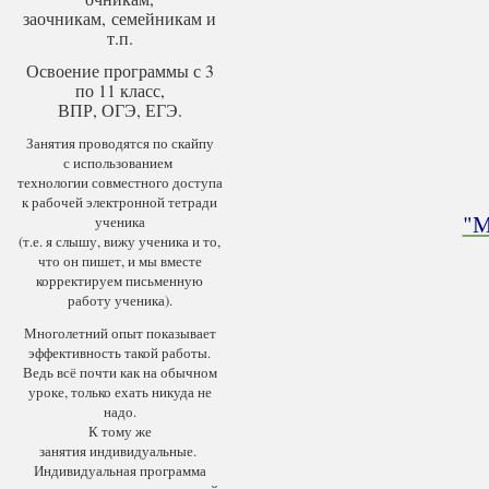
заочникам, семейникам и
т.п.
Освоение программы с 3
по 11 класс,
ВПР, ОГЭ, ЕГЭ.
Занятия проводятся по скайпу
с использованием
технологии совместного доступа
к рабочей электронной тетради
"М
ученика
(т.е. я слышу, вижу ученика и то,
что он пишет, и мы вместе
корректируем письменную
работу ученика).
Многолетний опыт показывает
эффективность такой работы.
Ведь всё почти как на обычном
уроке, только ехать никуда не
надо.
К тому же
занятия индивидуальные.
Индивидуальная программа