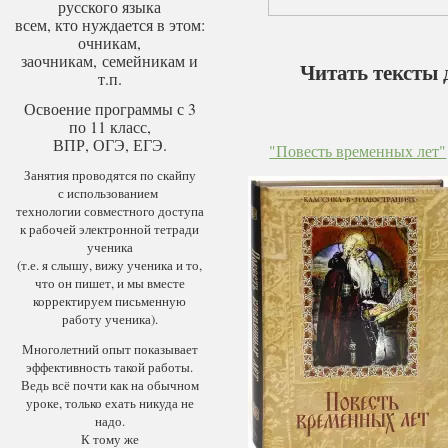
русского языка
всем, кто нуждается в этом:
очникам,
заочникам, семейникам и
Читать тексты 
т.п.
Освоение программы с 3
по 11 класс,
ВПР, ОГЭ, ЕГЭ.
"Повесть временных лет"
Занятия проводятся по скайпу
с использованием
технологии совместного доступа
к рабочей электронной тетради
ученика
(т.е. я слышу, вижу ученика и то,
что он пишет, и мы вместе
корректируем письменную
работу ученика).
Многолетний опыт показывает
эффективность такой работы.
Ведь всё почти как на обычном
уроке, только ехать никуда не
надо.
К тому же