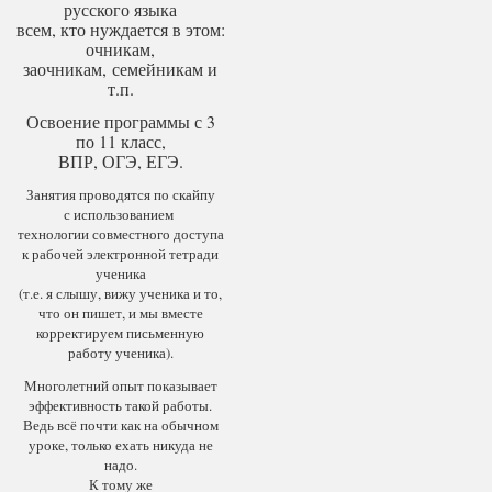
русского языка
всем, кто нуждается в этом:
очникам,
заочникам, семейникам и
т.п.
Освоение программы с 3
по 11 класс,
ВПР, ОГЭ, ЕГЭ.
Занятия проводятся по скайпу
с использованием
технологии совместного доступа
к рабочей электронной тетради
ученика
(т.е. я слышу, вижу ученика и то,
что он пишет, и мы вместе
корректируем письменную
работу ученика).
Многолетний опыт показывает
эффективность такой работы.
Ведь всё почти как на обычном
уроке, только ехать никуда не
надо.
К тому же