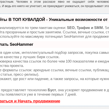
острастным. Человек в этом рассказе явно не ощущает себя человек
 И ведь его никто не угнетает, не принуждает унижаться, он проделывает это
йты В ТОП КУВАЛДОЙ - Уникальные возможности от
нализируется по трем пакетам оценки:
SEO, Трафик и SMM.
Se
та прозрачным и простым занятием. Ссылки, вечные ссылки, ст
используйте по максимуму потенциал SeoHammer для продвижен
елать SeoHammer
 один клик, интеллектуальный подбор запросов, покупка самы
ю качества у лучших бирж ссылок.
оверка качества ссылок по более чем 100 показателям и ежед
ества проекта.
е форматы ссылок: арендные ссылки, вечные ссылки, публикац
 статьи, пресс-релизы).
ажет, где рост или падение, а также запросы, на которые нужн
предоставляет технологию
Буст
, она ускоряет продвижение в д
ты появляются уже в течение первых 7 дней.
ваться и Начать продвижение