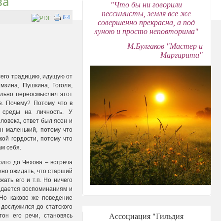
ва
"Что бы ни говорили
пессимисты, земля все же
совершенно прекрасна, а под
луною и просто неповторима"
М.Булгаков "Мастер и
Маргарита"
сего традицию, идущую от
мзина, Пушкина, Гоголя,
ально переосмыслил этот
е. Почему? Потому что в
 среды на личность. У
ловека, ответ был ясен и
н маленький, потому что
кой гордости, потому что
ам себя.
олго до Чехова – встреча
жно ожидать, что старший
ать его и т.п. Но ничего
редается воспоминаниям и
Но каково же поведение
 дослужился до статского
Ассоциация "Гильдия
он его речи, становясь