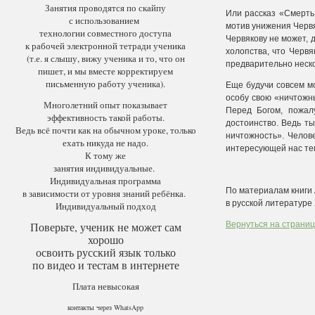
Занятия проводятся по скайпу
Или рассказ «Смерть 
с использованием
мотив унижения Червя
технологии совместного доступа
Червякову не может, 
к рабочей электронной тетради ученика
холопства, что Червя
(т.е. я слышу, вижу ученика и то, что он
предварительно неск
пишет, и мы вместе корректируем
письменную работу ученика).
Еще будучи совсем м
особу свою «ничтожн
Многолетний опыт показывает
Перед Богом, пожал
эффективность такой работы.
достоинство. Ведь ты
Ведь всё почти как на обычном уроке, только
ничтожность». Челов
ехать никуда не надо.
интересующей нас те
К тому же
занятия индивидуальные.
Индивидуальная программа
По материалам книги
в зависимости от уровня знаний ребёнка.
в русской литературе 
Индивидуальный подход
Поверьте, ученик не может сам
Вернуться на страниц
хорошо
освоить русский язык только
по видео и тестам в интернете
Плата невысокая
контакты через WhatsApp