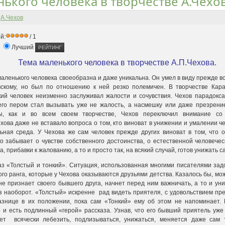
нького человека в творчестве А.Чехо
-
А.Чехов
й:
/ 1
Лучший
Тема маленького человека в творчестве А.П.Чехова.
маленького человека своеобразна и даже уникальна. Он умел в виду прежде в
скому, но был по отношению к ней резко полемичен. В творчестве Кара
кий человек неизменно заслуживал жалости и сочувствия. Чехов парадокс
его пером стал вызывать уже не жалость, а насмешку или даже презрени
мы, как и во всем своем творчестве, Чехов переключил внимание со
ова даже не вставало вопроса о том, кто виноват в унижении и умалении че
ьная среда. У Чехова же сам человек прежде других виноват в том, что о
о забывает о чувстве собственного достоинства, о естественной человечес
, прибавки к жалованию, а то и просто так, на всякий случай, готов унижать с
аз «Толстый и тонкий». Ситуация, использованная многими писателями зад
ого ранга, которые у Чехова оказываются друзьями детства. Казалось бы, мо
не признает своего бывшего друга, начнет перед ним важничать, а то и униж
аз наоборот. «Толстый» искренне рад видеть приятеля, с удовольствием п
знице в их положении, пока сам «Тонкий» ему об этом не напоминает. 
 и есть подлинный «герой» рассказа. Узнав, что его бывший приятель уже
ет всячески лебезить, подлизываться, унижаться, меняется даже сам т