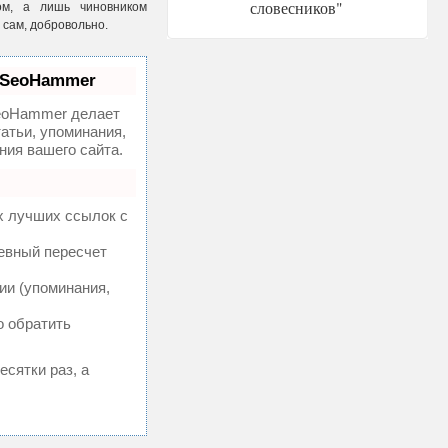
словесников"
ом, а лишь чиновником
 сам, добровольно.
 SeoHammer
oHammer делает
атьи, упоминания,
ия вашего сайта.
х лучших ссылок с
невный пересчет
ии (упоминания,
о обратить
есятки раз, а