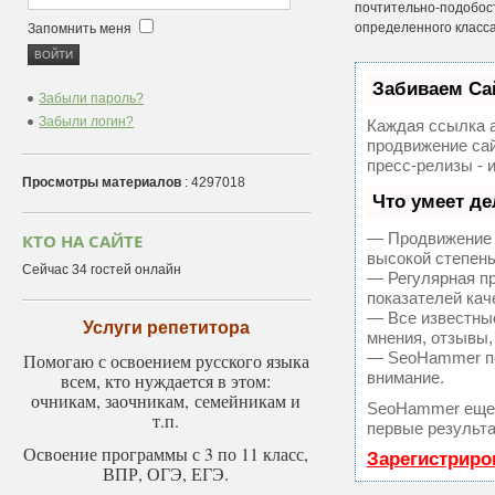
почтительно-подоб
определенного класса.
Запомнить меня
Забиваем Са
Забыли пароль?
Забыли логин?
Каждая ссылка а
продвижение сай
пресс-релизы - 
Просмотры материалов
: 4297018
Что умеет д
— Продвижение в
КТО НА САЙТЕ
высокой степень
Сейчас 34 гостей онлайн
— Регулярная пр
показателей кач
— Все известны
Услуги репетитора
мнения, отзывы,
— SeoHammer пок
Помогаю с освоением русского языка
внимание.
всем, кто нуждается в этом:
очникам, заочникам, семейникам и
SeoHammer еще 
т.п.
первые результа
Освоение программы с 3 по 11 класс,
Зарегистриро
ВПР, ОГЭ, ЕГЭ.