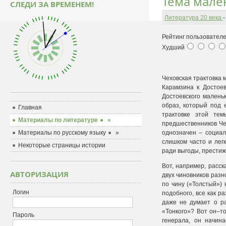
Тема мале
СЛЕДИ ЗА ВРЕМЕНЕМ!
Литература 20 века
Рейтинг пользователе
Худший
Чеховская трактовка 
Карамзина к Достоев
Достоевского малень
образ, который под 
Главная
трактовке этой те
Материалы по литературе
»
предшественников Чех
Материалы по русскому языку
»
однозначен – социал
слишком часто и легк
Некоторые страницы истории
ради выгоды, престижа
Вот, например, расск
АВТОРИЗАЦИЯ
двух чиновников разн
по чину («Толстый») 
Логин
подобного, все как р
даже не думает о ра
«Тонкого»? Вот он–то
Пароль
генерала, он начина