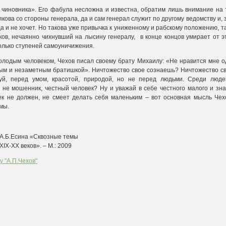
чиновника». Его фабула несложна и известна, обратим лишь внимание на т
кова со стороны генерала, да и сам генерал служит по другому ведомству и, 
да и не хочет. Но такова уже привычка к униженному и рабскому положению, 
ков, нечаянно чихнувший на лысину генералу, в конце концов умирает от 
олько ступеней самоуничижения.
олодым человеком, Чехов писал своему брату Михаилу: «Не нравится мне о
ым и незаметным братишкой». Ничтожество свое сознаешь? Ничтожество св
уй, перед умом, красотой, природой, но не перед людьми. Среди люде
 не мошенник, честный человек? Ну и уважай в себе честного малого и зн
ек не должен, не смеет делать себя маленьким – вот основная мысль Чех
мы.
 А.Б.Есина «Сквозные темы
XIX-XX веков». – М.: 2009
у "А.П.Чехов"