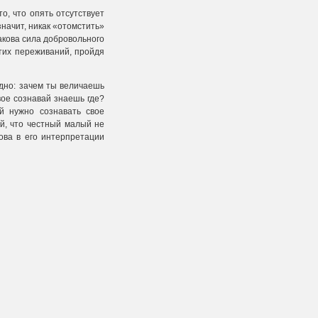
о, что опять отсутствует
значит, никак «отомстить»
такова сила добровольного
этих переживаний, пройдя
дно: зачем ты величаешь
ое сознавай знаешь где?
й нужно сознавать свое
ай, что честный малый не
ова в его интерпретации