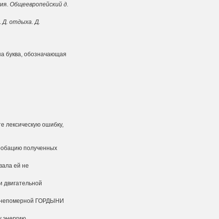
ия.
Общеевропейский д.
.
Д. отдыха. Д.
на буква, обозначающая
е лексическую ошибку,
пробацию полученных
вала ей не
и двигательной
его непомерной ГОРДЫНИ
 энергию.