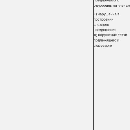
предложения с
однород­ными члена
Г) нарушение в
построении
сложного
предложения
Д) нарушение связи
подлежащего и
сказуемого