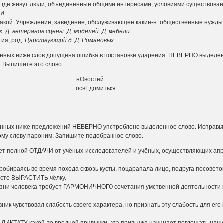
ут люди, объединённые общими интересами, условиями существова­н
д.
 Учреждение, заведение, обслуживающее какие-н. общественные нуж­ды
. Д. ветеранов сцены. Д. моделей. Д. мебели.
 род.
Царствующий д. Д. Романовых.
дённых ниже слов допущена ошибка в постановке ударения: НЕВЕРНО выделе
. Выпишите это слово.
вОд нОвостей
в освЕдомиться
дённых ниже предложений НЕВЕРНО употреблено выделенное слово. Исправьт
му слову пароним. Запишите по­добранное слово.
ует полной ОТДАЧИ от учёных-исследователей и учёных, осуществ­ляющих а
пробираясь во время похода сквозь кусты, поцарапала лицо, подру­га посовето
осто ВЫРАСТИТЬ чёлку.
зни человека требует ГАРМОНИЧНОГО сочетания умственной дея­тельности 
вник чувствовал слабость своего характера, но признать эту сла­бость для 
ДИКТАТУ какой-то вредной привычки, эта привычка начинает поглощать нашу