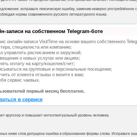
едложение: исправьте лексическую ошибку, заменив неверно упот­реблённое 
облюдая нормы современного русского литературного языка.
н-записи на собственном Telegram-боте
ис онлайн-записи VisitTime на основе вашего собственного Tele
тера, специалиста или компанию;
о управлять расписанием и загрузкой;
ещения о новых услугах или акциях;
ять оплату на карту/кошелек/счет;
исываться на групповые и персональные посещения;
ить от клиента отзывы о визите к вам;
бя сервис чаевых.
ьзователей первый месяц бесплатно.
ваться в сервисе
ает кругозор и повышает интеллектуальный уровень человека.
нных ниже слов допущена ошибка в образовании формы слова. Ис­правьте ош