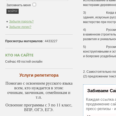
использование в каме
мастерами деревянног
Запомнить меня
3) Когда в XV веке
здания, искусные рус
Забыли пароль?
мастерство при постр
Забыли логин?
4) Русские мастера
в каменном строител
развития и уникальнос
Просмотры материалов
: 4433227
5) Русские мастера
конструктивными и эс
КТО НА САЙТЕ
и боярские усадебны
Сейчас 49 гостей онлайн
2. Самостоятельно по
Услуги репетитора
(2) предложении текс
Помогаю с освоением русского языка
всем, кто нуждается в этом:
Забиваем Са
очникам, заочникам, семейникам и
т.п.
Каждая ссылка а
продвижение сай
Освоение программы с 3 по 11 класс,
пресс-релизы - 
ВПР, ОГЭ, ЕГЭ.