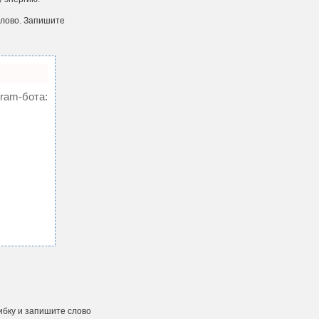
слово. Запишите
gram-бота:
ибку и запишите слово