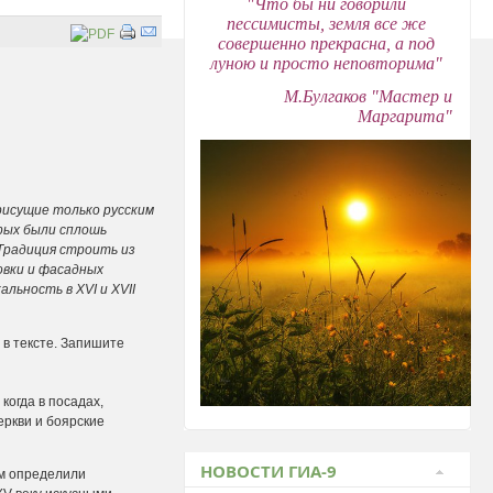
"Что бы ни говорили
пессимисты, земля все же
совершенно прекрасна, а под
луною и просто неповторима"
М.Булгаков "Мастер и
Маргарита"
рисущие только русским
орых были сплошь
)Традиция строить из
овки и фасадных
льность в XVI и XVII
в тексте. Запишите
гда в посадах,
ркви и боярские
НОВОСТИ ГИА-9
м определили