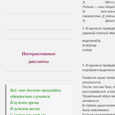
3) Место, где жив
Родина — наш общий 
4) чего или какой.
творчества. Д. учёных
5) Династия,
4. В одном из приве
ударный гласный звук
водопро
исчЕрпа
созЫв
Интерактивные
диктанты
5. В одном из приве
подобрав к выделенно
Развитие науки треб
результатов.
После того как Таня, 
Всё, что должно произойти, 

расстраиваться, а пр
обязательно случится.
Правильный образ жи
активности.
В нужное время. 

В глубине души полко
В нужном месте. 

было невозможно.
С нужными людьми.
Если мы подчиняемся 