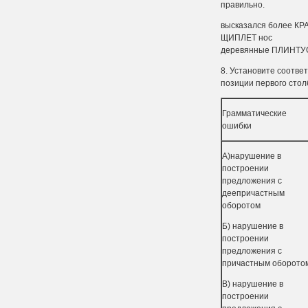
правильно.
высказался б
ЩИПЛЕТ н
деревянные ПЛИНТ
8. Установите соотве
позиции первого стол
Грамматические
ошибки
А)нарушение в
построении
предложения с
дееприча­стным
оборотом
Б) нарушение в
построении
предложения с
причаст­ным оборото
В) нарушение в
построении