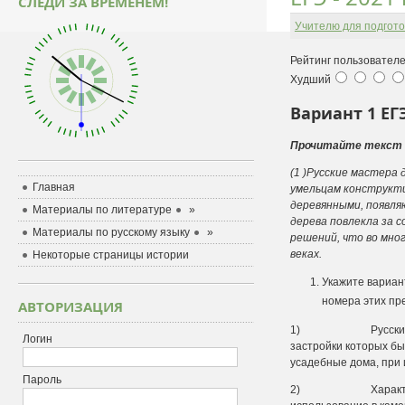
СЛЕДИ ЗА ВРЕМЕНЕМ!
Учителю для подгото
Рейтинг пользователе
Худший
Вариант 1 Е
Прочитайте текст и
(1 )Русские мастера
Главная
умельцам конструктив
деревянными, появля
Материалы по литературе
»
дерева повлекла за 
Материалы по русскому языку
»
решений, что во мног
веках.
Некоторые страницы истории
Укажите вариан
номера этих пр
АВТОРИЗАЦИЯ
1) Русские зодчие 
Логин
застройки которых б
усадебные дома, при 
Пароль
2) Характер развит