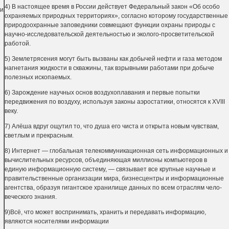
4) В настоящее время в России действует Федеральный закон «Об особо
ми
охраняемых природных территори­ях», согласно которому государственные
природо­охранные заповедники совмещают функции охраны природы с
научно-исследовательской деятельностью и эколого-просветительской
работой.
5) Землетрясения могут быть вызваны как добычей нефти и газа методом
нагнетания жидкости в сква­жины, так взрывными работами при добыче
полез­ных ископаемых.
6) Зарождение научных основ воздухоплавания и пер­вые попытки
передвижения по воздуху, используя законы аэростатики, относятся к XVIII
веку.
7) Алёша вдруг ощутил то, что душа его чиста и откры­та новым чувствам,
светлым и прекрасным.
8) Интернет — глобальная телекоммуникационная сеть информационных и
вычислительных ресурсов, объе­диняющая миллионы компьютеров в
единую инфор­мационную систему, — связывает все крупные науч­ные и
правительственные организации мира, бизнес­центры и информационные
агентства, образуя ги­гантское хранилище данных по всем отраслям чело­
веческого знания.
9)Всё, что может воспринимать, хранить и передавать информацию,
являются носителями информации