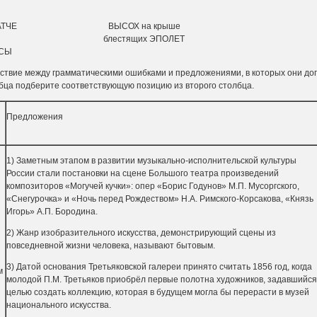
олее КРАТЧЕ ВЫСОХ на крыше
ос блестящих ЭПОЛЕТ
УСЫ
тствие между грамматическими ошибками и предложениями, в кото­рых они до
бца подберите соответствующую по­зицию из второго столбца.
Предложения
1) Заметным этапом в развитии музыкально-исполни­тельской культуры
России стали постановки на сце­не Большого театра произведений
композиторов «Могучей кучки»: опер «Борис Годунов» М.П. Му­соргского,
«Снегурочка» и «Ночь перед Рождеством» Н.А. Римского-Корсакова, «Князь
Игорь» А.П. Бо­родина.
2) Жанр изобразительного искусства, демонстрирую­щий сцены из
повседневной жизни человека, назы­вают бытовым.
3) Датой основания Третьяковской галереи принято считать 1856 год, когда
м
молодой П.М. Третьяков приобрёл первые полотна художников, задавшийся
целью создать коллекцию, которая в будущем могла бы перерасти в музей
национального искусства.