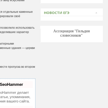
XV веку искусными
я отдельные каменные
НОВОСТИ ЕГЭ
трировали своё
позволило использовать
Ассоциация "Гильдия
ределившие характер
словесников"
актерными
каменные здания — церкви
месте пропуска во втором
 SeoHammer
oHammer делает
атьи, упоминания,
ия вашего сайта.