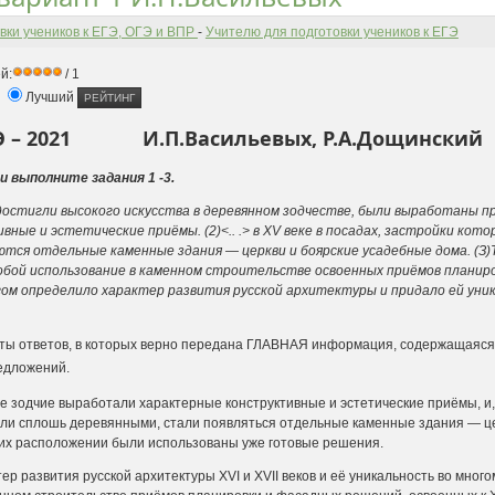
вки учеников к ЕГЭ, ОГЭ и ВПР
-
Учителю для подготовки учеников к ЕГЭ
й:
/ 1
Лучший
ГЭ – 2021 И.П.Васильевых, Р.А.Дощинский
 выполните задания 1 -3.
 достигли высокого искусства в деревянном зодчестве, были вы­работаны п
ные и эстетические приёмы. (2)<.. .> в XV веке в посадах, застройки кот
ются отдельные каменные здания — церкви и боярские усадебные дома. (З
собой использование в каменном строительстве освоенных приёмов планир
ом определило характер развития русской архитектуры и придало ей уника
ты ответов, в которых верно передана ГЛАВНАЯ информация, содер­жащаяся 
едложений.
выработали характерные конструктивные и эстетические приёмы, и, ко
ыли сплошь деревянными, стали появляться отдельные каменные здания — це
их располо­жении были использованы уже готовые решения.
ия русской архитектуры XVI и XVII веков и её уникальность во мно­го