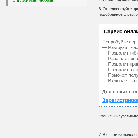
6. Отредактируйте пр
подобранное слово, с
Сервис онлай
Попробуйте серв
— Разгрузит мас
— Позволит гибк
— Разошлет опов
— Позволит прин
— Позволит зап
— Поможет получ
— Включает в се
Для новых пол
Зарегистриро
Чтение книг увеличив
7. В одном из выделе