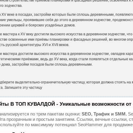
нном строительстве приёмов планировки и фа­садных решений, освоенных к 
о зодчества.
 в посадах, застройки которых были сплошь деревянными, появля­ютс
ские умельцы, проявившие себя до этого в деревянном зодчестве, продемонс
оении церквей и боярских усадебных домов.
 к XV веку достигли высокого искусства в деревянном зодчестве, что 
ьстве освоенные ими приёмы планиров­ки и фасадных решений, во многом оп
ть русской архитектуры XVI и XVII веков.
 достигли высокого искусства в деревянном зодчестве, овладев ха­р
тетическими приёмами, ведь до XV века, когда стали появляться отдельные 
е дома, застройки посадов были сплошь деревянными.
дберите выделительно-ограничительную частицу, которая должна стоять на 
та. Запишите эту частицу
йты В ТОП КУВАЛДОЙ - Уникальные возможности от
нализируется по трем пакетам оценки:
SEO, Трафик и SMM.
Se
та прозрачным и простым занятием. Ссылки, вечные ссылки, ст
используйте по максимуму потенциал SeoHammer для продвижен