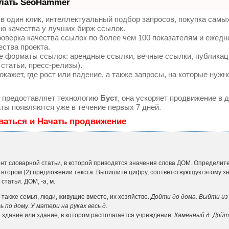
елать SeoHammer
 один клик, интеллектуальный подбор запросов, покупка самы
ю качества у лучших бирж ссылок.
оверка качества ссылок по более чем 100 показателям и ежед
ества проекта.
е форматы ссылок: арендные ссылки, вечные ссылки, публикац
 статьи, пресс-релизы).
ажет, где рост или падение, а также запросы, на которые нужн
предоставляет технологию
Буст
, она ускоряет продвижение в д
ты появляются уже в течение первых 7 дней.
ваться и Начать продвижение
нт словарной статьи, в которой приводятся значения слова ДОМ. Опреде­лите
 втором (2) предложении текста. Выпиши­те цифру, соответствующую этому 
татьи. ДОМ, -а, м.
кже семья, люди, живущие вместе, их хозяйство.
Дойти до дома. Выйти из
ь по дому. У матери на ру­ках весь д.
ли здание, в котором располагается учреждение.
Каменный д. Дойт