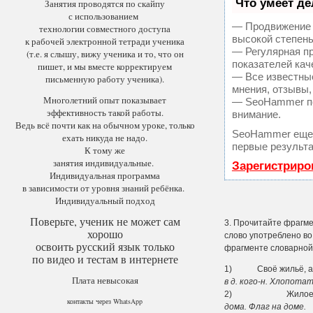
Что умеет д
Занятия проводятся по скайпу
с использованием
— Продвижение в
технологии совместного доступа
высокой степень
к рабочей электронной тетради ученика
— Регулярная пр
(т.е. я слышу, вижу ученика и то, что он
показателей кач
пишет, и мы вместе корректируем
— Все известны
письменную работу ученика).
мнения, отзывы,
Многолетний опыт показывает
— SeoHammer пок
эффективность такой работы.
внимание.
Ведь всё почти как на обычном уроке, только
SeoHammer еще 
ехать никуда не надо.
первые результа
К тому же
занятия индивидуальные.
Зарегистриро
Индивидуальная программа
в зависимости от уровня знаний ребёнка.
Индивидуальный подход
Поверьте, ученик не может сам
3. Прочитайте фрагме
хорошо
слово употреблено во
освоить русский язык только
фрагменте словарной с
по видео и тестам в интернете
1) Своё жильё, а та
Плата невысокая
в д. кого-н. Хлопотат
2) Жилое здание и
контакты через WhatsApp
дома. Флаг на доме.