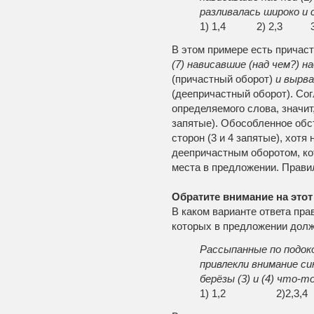
разливалась широко и 
1) 1,4 2) 2,3 3)
В этом примере есть причас
(7) нависавшие (над чем?) на
(причастный оборот)
и вырвав
(деепричастный оборот). Со
определяемого слова, значит,
запятые). Обособленное обс
сторон (3 и 4 запятые), хотя
деепричастным оборотом, ко
места в предложении. Прави
Обратите внимание на этот
В каком варианте ответа пра
которых в предложении долж
Рассыпанные по подоко
привлекли внимание с
берёзы (3) и (4) что-
1) 1,2 2)2