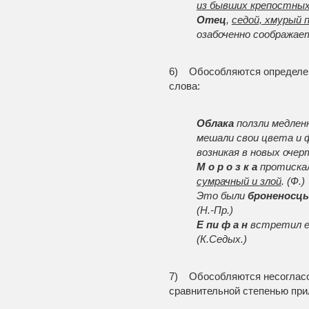
из бывших крепостны
Отец
,
седой, хмурый 
озабоченно соображает
6) Обособляются определени
слова:
Облака
ползли медленн
мешали свои цвета и 
возникая в новых очер
М о р о з к а
протискал
сумрачный и злой
. (Ф.)
Это были
броненосц
(Н.-Пр.)
Е пи ф а н
встретил ег
(К.Седых.)
7) Обособляются несоглас
сравнительной степенью при