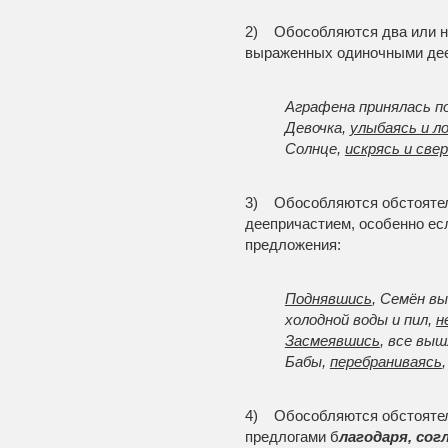
2) Обособляются два или н
выраженных одиночными дее
Аграфена принялась п
Девочка,
улыбаясь и л
Солнце,
искрясь и све
3) Обособляются обстояте
деепричастием, особенно есл
предложения:
Поднявшись
, Семён вы
холодной воды и пил,
н
Засмеявшись
, все выш
Бабы,
перебраниваясь
4) Обособляются обстоятел
предлогами б
лагодаря, сог