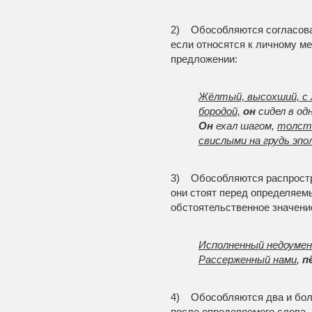
2) Обособляются согласова
если относятся к личному м
предложении:
Жёлтый, высохший, с л
бородой,
он
сидел в одн
Он
ехал шагом,
толсты
свислыми на грудь эпо
3) Обособляются распростр
они стоят перед определяе
обстоятельственное значение
Исполненный недоумен
Рассерженный нами
,
п
4) Обособляются два и боле
после определяемого слова, 