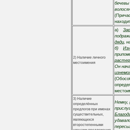
бечевы
волося
(Причас
находи
а)
Зар
подраж
дяди
, 
б)
Из
припом
2) Наличие личного
растер
местоимения
Он нач
изнемо
(Обосо
определ
местои
3) Наличие
Немку,
определённых
прислу
предлогов при именах
Благод
существительных,
являющихся
удавал
второстепенными
пересы