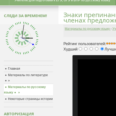
Учителю для подготовки к ЕГЭ, ОГЭ и ВПР по русскому языку
Знаки препинан
СЛЕДИ ЗА ВРЕМЕНЕМ!
членах предлож
Материалы по русскому языку
-
Уч
Рейтинг пользователей:
Худший
Лучш
Главная
Материалы по литературе
»
Материалы по русскому
языку
»
Некоторые страницы истории
АВТОРИЗАЦИЯ