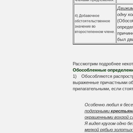
членами предложения.
Движим
одну ко
4) Добавочное
(Обосо
обстоятельственное
значение во
опреде
второстепенном члене.
причинн
был дв
Рассмотрим подробнее некот
Обособленные определен
1) Обособляются распростр
выраженные причастными об
прилагательными, если стоя
Особенно любил я бес
подгорными
крестьян
окрашенными вохрой са
Я видел кругом одно б
мелкой рябью золотых