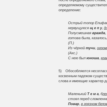
определяемому существител
определение:
Острый топор Епифана
нервущуюся
щ е п у
,
д
Полусмешная
вражда
,
готова была, казалос
(П.)
Из чёрной
тучи
,
огром
(Акс.)
С нею был
юноша
,
кра
5) Обособляются несоглас
косвенным падежом существи
слова и имеющие характер д
Маленький
Т е м а
, б
ле
стоял перед сломленн
Повар
,
в грязном бело