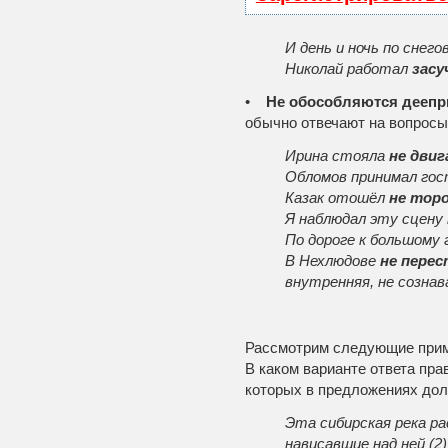
И день и ночь по снег
Николай работал
засу
•
Не обособляются деепр
обычно отвечают на вопросы 
Ирина стояла
не двиг
Обломов принимал го
Казак отошёл
не тор
Я наблюдал эту сцену
По дороге к большому
В Нехлюдове
не пере
внутренняя, не сознава
Рассмотрим следующие при
В каком варианте ответа пра
которых в предложениях дол
Эта сибирская река ра
нависавшие над ней (2)