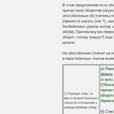
В этом предложении есть об
причастным оборотом (окурок 
обособленные обстоятельст
(принялся шагать (как ?),
наг
дообеденных уроков голову 
обеда
). Причем внутри перв
оборот: голову (какую?)
еще 
уроков.
На обособление (значит на п
второстепенных членов влия
а) Пере
берегу
услуги.
(Обосо
причас
1) Порядок слов, т.е
оборот
место второстепенного
деревн
члена по отношению к
определяемому слову.
б)
Снас