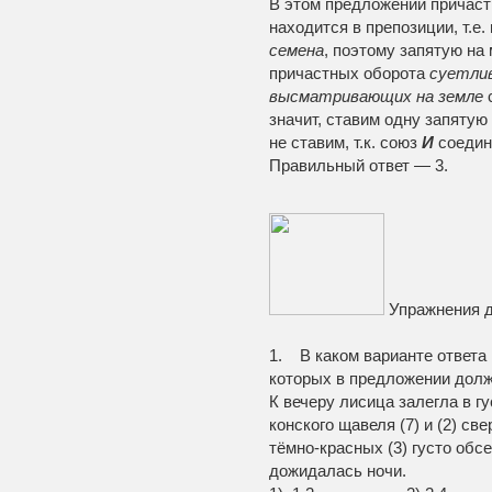
В этом предложении причас
находится в препозиции, т.е
семена
, поэтому запятую на
причастных оборота
суетлив
высматривающих на земле
с
значит, ставим одну запятую 
не ставим, т.к. союз
И
соедин
Правильный ответ — 3.
Упражнения д
1. В каком варианте ответа
которых в предложении долж
К вечеру лисица залегла в г
конского щавеля (7) и (2) 
тёмно-красных (3) густо обс
дожидалась ночи.