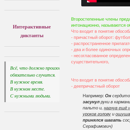
Второстепенные члены пред
Интерактивные
интонационно, называются 
Что входит в понятие
обособ
диктанты
- причастный оборот: футбол
-
распространенное прилагат
- два и более одиночных опр
- несогласованное определе
существительного,
Всё, что должно произойти, 

обязательно случится.
Что входит в понятие
обособ
В нужное время. 

-
деепричастный оборот
В нужном месте. 

С нужными людьми.
Например:
Он
сердит
засунул
руки в карма
пальто и,
нагнув ещё 
уроков голову
и
ощущая
принялся шагать
сос
Серафимович)