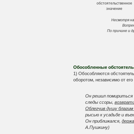
обстоятельственное
значение
Несмотря на 
Вопре
По причине и д
Обособленные обстоятель
1) Обособляются обстоятел
оборотом, независимо от его
Он решил помириться
следы ссоры,
возврати
Облегчив душу благим
рысью к усадьбе и въех
Он приближался,
держа
А.Пушкину)