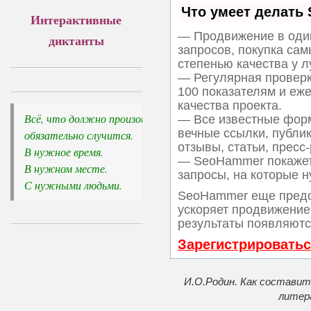
Что умеет делать
Интерактивные
— Продвижение в один
диктанты
запросов, покупка са
степенью качества у 
— Регулярная проверк
100 показателям и еж
качества проекта.
Всё, что должно произойти, 

— Все известные форм
вечные ссылки, публи
обязательно случится.
отзывы, статьи, пресс-
В нужное время. 

— SeoHammer покажет,
В нужном месте. 

запросы, на которые н
С нужными людьми.
SeoHammer еще предо
ускоряет продвижение 
результаты появляются
Зарегистрироватьс
И.О.Родин. Как составит
литер