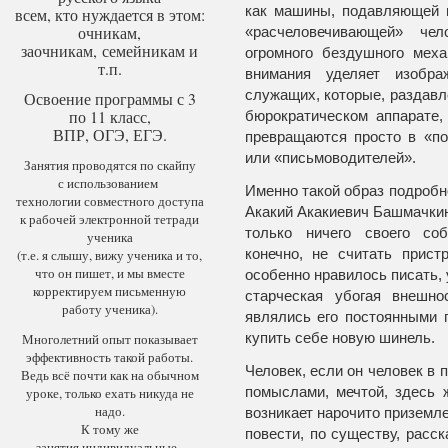
как машины, подавляющей в
всем, кто нуждается в этом:
очникам,
«расчеловечивающей» че
заочникам, семейникам и
огромного бездушного меха
т.п.
внимания уделяет изобра
служащих, которые, раздавл
Освоение программы с 3
по 11 класс,
бюрократическом аппарате,
ВПР, ОГЭ, ЕГЭ.
превращаются просто в «по
или «письмоводителей».
Занятия проводятся по скайпу
с использованием
Именно такой образ подробно
технологии совместного доступа
Акакий Акакиевич Башмачкин,
к рабочей электронной тетради
только ничего своего собс
ученика
конечно, не считать прист
(т.е. я слышу, вижу ученика и то,
что он пишет, и мы вместе
особенно нравилось писать, у
корректируем письменную
старческая убогая внешно
работу ученика).
являлись его постоянными 
купить себе новую шинель.
Многолетний опыт показывает
эффективность такой работы.
Человек, если он человек в 
Ведь всё почти как на обычном
помыслами, мечтой, здесь 
уроке, только ехать никуда не
надо.
возникает нарочито приземл
К тому же
повести, по существу, расск
занятия индивидуальные.