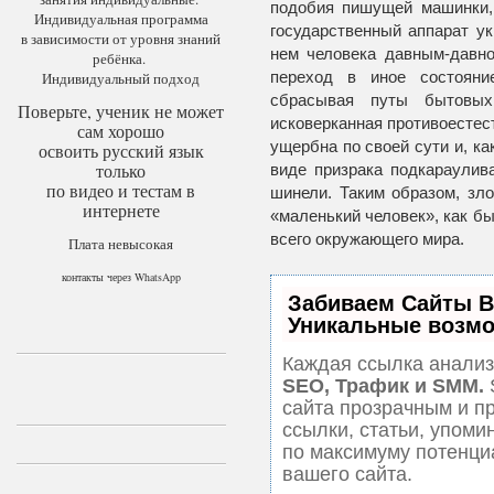
подобия пишущей машинки,
Индивидуальная программа
государственный аппарат у
в зависимости от уровня знаний
нем человека давным-давно
ребёнка.
переход в иное состояни
Индивидуальный подход
сбрасывая путы бытовых,
Поверьте, ученик не может
исковерканная противоесте
сам хорошо
ущербна по своей сути и, ка
освоить русский язык
только
виде призрака подкараулив
по видео и тестам в
шинели. Таким образом, зло
интернете
«маленький человек», как б
всего окружающего мира.
Плата невысокая
контакты через WhatsApp
Забиваем Сайты 
Уникальные возмо
Каждая ссылка анализ
SEO, Трафик и SMM.
сайта прозрачным и п
ссылки, статьи, упоми
по максимуму потенц
вашего сайта.